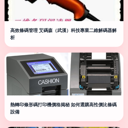
高效條碼管理 艾碼森（武漢）科技專業二維解碼器解
析
熱轉印條形碼打印機價格揭秘 如何選購高性價比條碼
設備