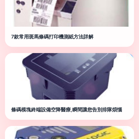
7款常用斑馬條碼打印機測紙方法詳解
條碼模塊終端設備空降醫療,瞬間讓您告別排隊煩惱