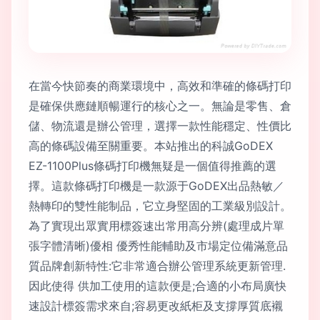
在當今快節奏的商業環境中，高效和準確的條碼打印
是確保供應鏈順暢運行的核心之一。無論是零售、倉
儲、物流還是辦公管理，選擇一款性能穩定、性價比
高的條碼設備至關重要。本站推出的科誠GoDEX
EZ-1100Plus條碼打印機無疑是一個值得推薦的選
擇。這款條碼打印機是一款源于GoDEX出品熱敏／
熱轉印的雙性能制品，它立身堅固的工業級別設計。
為了實現出眾實用標簽速出常用高分辨(處理成片單
張字體清晰)優相 優秀性能輔助及市場定位備滿意品
質品牌創新特性:它非常適合辦公管理系統更新管理.
因此使得 供加工使用的這款便是;合適的小布局廣快
速設計標簽需求來自;容易更改紙柜及支撐厚質底襯